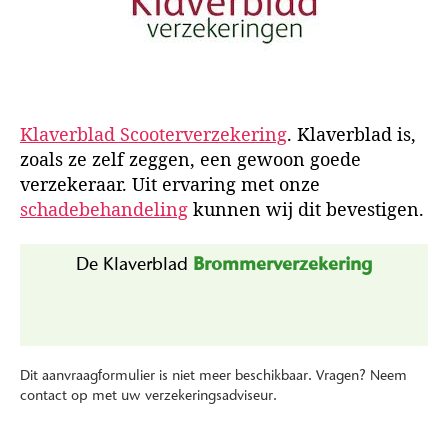
k
e
r
i
n
g
Klaverblad Scooterverzekering
. Klaverblad is,
zoals ze zelf zeggen, een gewoon goede
verzekeraar. Uit ervaring met onze
schadebehandeling
kunnen wij dit bevestigen.